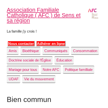
Association Familiale
Catholique ( AFC ) de Sens et
sa région
La famille j’y crois !
Nous contacter
Adhérer en ligne
Amis
Bioéthique
Communiqués
Consommation
Doctrine sociale de l’Église
Éducation
Mariage pour tous
Notre AFC
Politique familliale
UDAF
Vie du mouvement
Bien commun