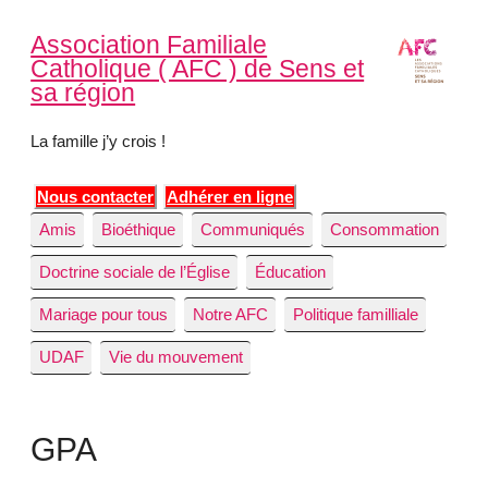
Association Familiale
Catholique ( AFC ) de Sens et
sa région
La famille j’y crois !
Nous contacter
Adhérer en ligne
Amis
Bioéthique
Communiqués
Consommation
Doctrine sociale de l’Église
Éducation
Mariage pour tous
Notre AFC
Politique familliale
UDAF
Vie du mouvement
GPA