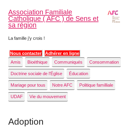
Association Familiale
Catholique ( AFC ) de Sens et
sa région
La famille j’y crois !
Nous contacter
Adhérer en ligne
Amis
Bioéthique
Communiqués
Consommation
Doctrine sociale de l’Église
Éducation
Mariage pour tous
Notre AFC
Politique familliale
UDAF
Vie du mouvement
Adoption