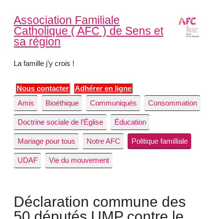
Association Familiale
Catholique ( AFC ) de Sens et
sa région
La famille j’y crois !
Nous contacter
Adhérer en ligne
Amis
Bioéthique
Communiqués
Consommation
Doctrine sociale de l’Église
Éducation
Mariage pour tous
Notre AFC
Politique familliale
UDAF
Vie du mouvement
Déclaration commune des
50 députés UMP contre le